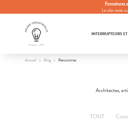
Fermetures e
Le site reste 
INTERRUPTEURS ET
Accueil
Blog
Rencontres
Architectes, art
TOUT
Conse