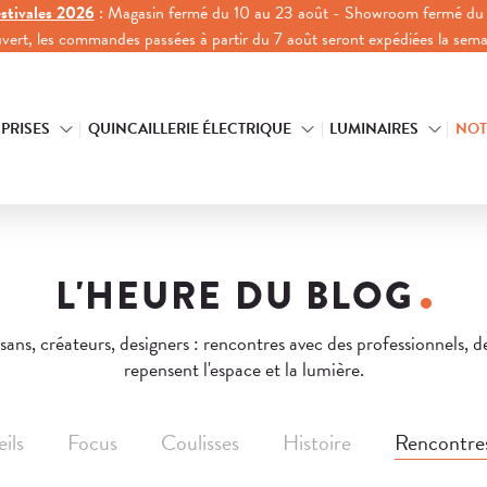
stivales 2026
: Magasin fermé du 10 au 23 août - Showroom fermé du 
ouvert, les commandes passées à partir du 7 août seront expédiées la sem
 PRISES
QUINCAILLERIE ÉLECTRIQUE
LUMINAIRES
NOT
L'HEURE DU BLOG
isans, créateurs, designers : rencontres avec des professionnels, d
repensent l'espace et la lumière.
Rencontre
ils
Focus
Coulisses
Histoire