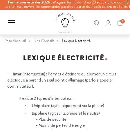
Fermetures estivales 2026
: Magasin fermé du 10 au 23 août - Showroom fer
Le site reste ouvert, les commandes passées à partir du 7 août seront expédiées
1
Page d'accueil
Nos Conseils
Lexique électricité
LEXIQUE ÉLECTRICITÉ
Inter
(
Interrupteur)
: Permet d’éteindre ou allumer un circuit
·
électrique à partir d’un seul point d’allumage (parfois appelé
commutateur).
Il existe 2 types d’interrupteur :
Unipolaire
(agit uniquement sur la phase)
·
Bipolaire
(agit sur la phase et le neutre)
·
- Plus de sécurité
- Moins de pertes d’énergie