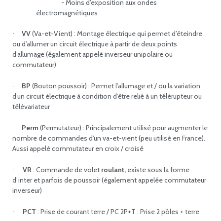
- Moins d’exposition aux ondes
électromagnétiques
VV
(Va-et-Vient) : Montage électrique qui permet d’éteindre
·
ou d’allumer un circuit électrique à partir de deux points
d’allumage (également appelé inverseur unipolaire ou
commutateur)
BP
(Bouton poussoir) : Permet l’allumage et / ou la variation
·
d’un circuit électrique à condition d’être relié à un télérupteur ou
télévariateur
Perm
(Permutateur) : Principalement utilisé pour augmenter le
·
nombre de commandes d’un va-et-vient (peu utilisé en France).
Aussi appelé commutateur en croix / croisé
VR
: Commande de volet
roulant,
existe sous la forme
·
d’inter et parfois de poussoir (également appelée commutateur
inverseur)
PCT
: Prise de courant terre / PC 2P+T : Prise 2 pôles + terre
·