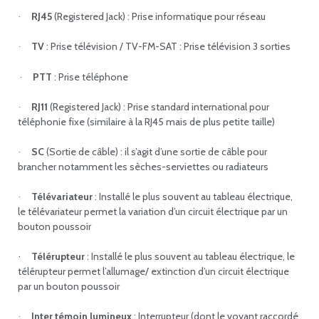
RJ45
(Registered Jack) : Prise informatique pour réseau
·
TV
: Prise télévision / TV-FM-SAT : Prise télévision 3 sorties
·
PTT
: Prise téléphone
·
RJ11
(Registered Jack) : Prise standard international pour
·
téléphonie fixe (similaire à la RJ45 mais de plus petite taille)
SC
(Sortie de câble) : il s’agit d’une sortie de câble pour
·
brancher notamment les sèches-serviettes ou radiateurs
Télévariateur
: Installé le plus souvent au tableau électrique,
·
le télévariateur permet la variation d’un circuit électrique par un
bouton poussoir
Télérupteur
: Installé le plus souvent au tableau électrique, le
·
télérupteur permet l’allumage/ extinction d’un circuit électrique
par un bouton poussoir
Inter témoin lumineux
: Interrupteur (dont le voyant raccordé
·