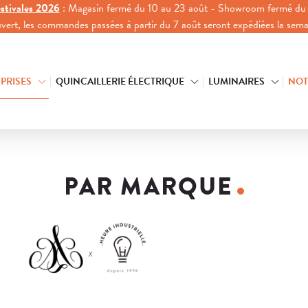
stivales 2026
: Magasin fermé du 10 au 23 août - Showroom fermé du 
ouvert, les commandes passées à partir du 7 août seront expédiées la sem
 PRISES
QUINCAILLERIE ÉLECTRIQUE
LUMINAIRES
NOT
PAR MARQUE