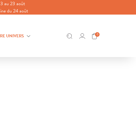
3 au 23 août
aine du 24 août
0
RE UNIVERS