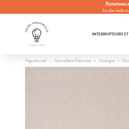
Fermetures e
Le site reste 
INTERRUPTEURS ET
Page d'accueil
Quincaillerie Électrique
Catalogue
Doui