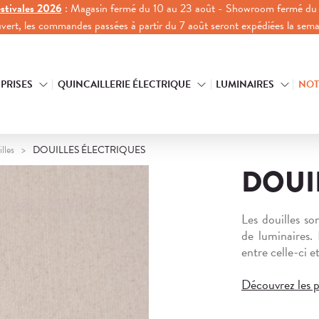
stivales 2026
: Magasin fermé du 10 au 23 août - Showroom fermé du 
ouvert, les commandes passées à partir du 7 août seront expédiées la sem
 PRISES
QUINCAILLERIE ÉLECTRIQUE
LUMINAIRES
NOT
lles
DOUILLES ÉLECTRIQUES
DOUI
Les douilles so
de luminaires. 
entre celle-ci e
Découvrez les p