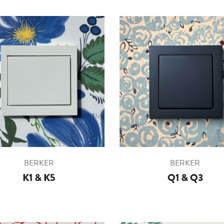
BERKER
BERKER
K1 & K5
Q1 & Q3