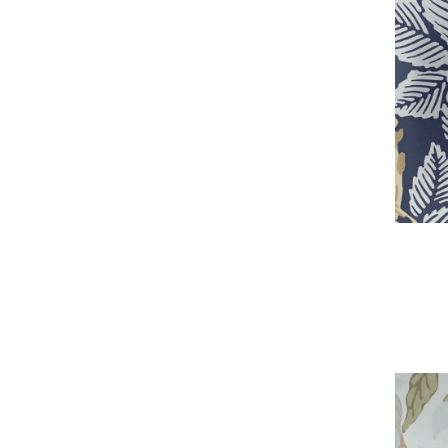
HYDRO
LAITON MAT
HAUSSMANN
CLASSIQUE
ELLIPSE
DAMIER
CANNELEE
SOLARIS
TOURNAIRE
STUDIO
SOL
VOLUMES
PIERROT
PLEXIGLASS
LIMOGES
LISEUSES
LALIQUE
5.1