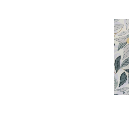
R1 & R3
Q1 & Q3
K1 & K5
LIVING NOW
B + P
CIRCLE SERIE
DØ LOW
COLLECTION 1950
DØ
À PEINDRE
INOX
LAITON PATINÉ
LAITON BROSSÉ
INVISIBLE PLEXI
BRONZE ANTIQUE
LAITON POLI
NICKEL BRILLANT
VERT DE GRIS