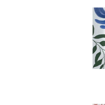
LS 1912
LS ZERO
CD 500
A CRÉATION
LS DESIGN & LS DÉCO
A VIVA
CELIANE
PLEXO
SOLIROC
RANIA
BOJA
IRIS HORIZON
FASCINATION
BUBOX
ELO
2.0 / BACKFIT
2.0 / MULTIFIT
2.0 / EASYFIT