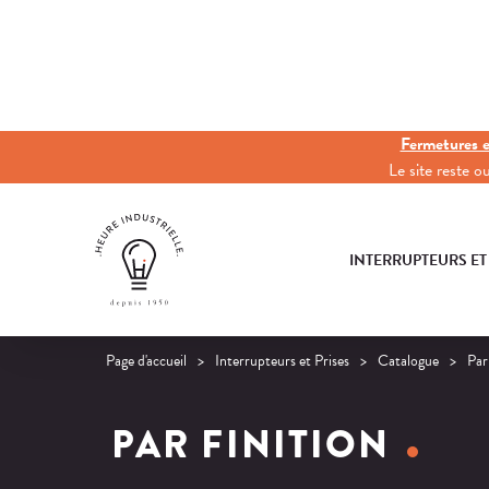
Fermetures e
Le site reste 
INTERRUPTEURS ET
Page d'accueil
Interrupteurs et Prises
Catalogue
Par
PAR FINITION