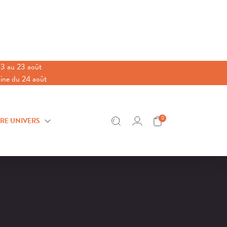
3 au 23 août
aine du 24 août
0
RE UNIVERS