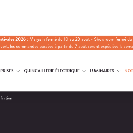
stivales 2026
: Magasin fermé du 10 au 23 août - Showroom fermé du 
ouvert, les commandes passées à partir du 7 août seront expédiées la sem
 PRISES
QUINCAILLERIE ÉLECTRIQUE
LUMINAIRES
NOT
 finition