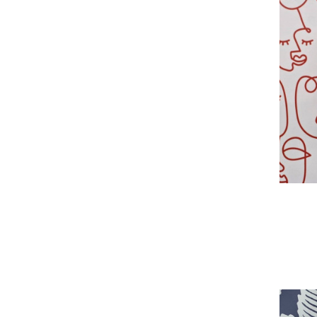
2.0 / RETROFIT
2.0 / UNIFIT
2.0 / PRISE DE SOL
GAMME APPARENTE IP20
VERRE
GAMME APPARENTE IP44
EIKON EXÉ VINTAGE - FLAT -
TONDO
ARKÉ
NEVE UP
EIKON EXÉ
8000
PLANA
ORIGINAL
INTENSE
PURE
ROCKER
TOGGLE