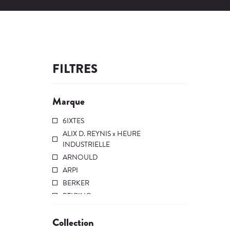
FILTRES
Marque
6IXTES
ALIX D. REYNIS x HEURE
INDUSTRIELLE
ARNOULD
ARPI
BERKER
BTICINO
BUSTER + PUNCH
Collection
EMPEREUR