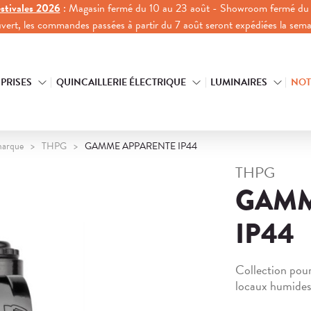
stivales 2026
: Magasin fermé du 10 au 23 août - Showroom fermé du 
ouvert, les commandes passées à partir du 7 août seront expédiées la sem
 PRISES
QUINCAILLERIE ÉLECTRIQUE
LUMINAIRES
NOT
marque
THPG
GAMME APPARENTE IP44
THPG
GAMM
IP44
Collection pour
locaux humides 