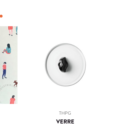
THPG
VERRE