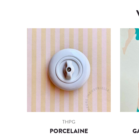
THPG
PORCELAINE
G