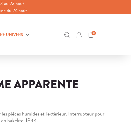
3 au 23 août
aine du 24 août
0
RE UNIVERS
E APPARENTE
 les pièces humides et l'extérieur. Interrupteur pour
en bakélite. IP44.