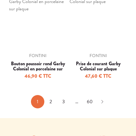
FONTINI
FONTINI
Bouton poussoir rond Garby
Prise de courant Garby
Colonial en porcelaine sur
Colonial sur plaque
plaque
46,90 € TTC
47,60 € TTC
1
2
3
…
60