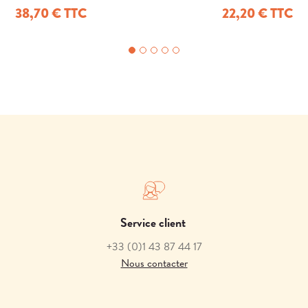
U1
38,70 € TTC
22,20 € TTC
Service client
+33
(0)1 43 87 44 17
Nous contacter