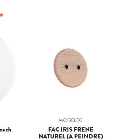
MODELEC
Touch
FAC IRIS FRENE
Fa
NATUREL (A PEINDRE)
Bla