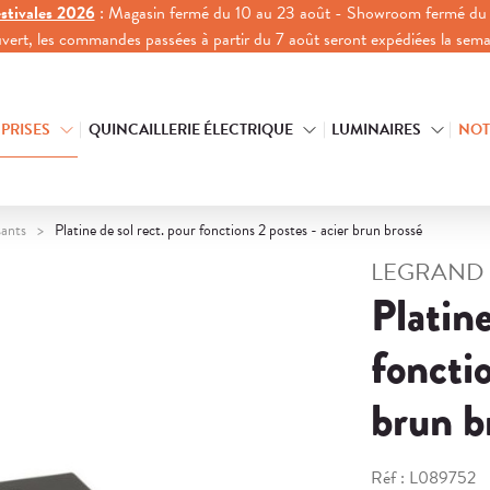
stivales 2026
: Magasin fermé du 10 au 23 août - Showroom fermé du 
ouvert, les commandes passées à partir du 7 août seront expédiées la sem
 PRISES
QUINCAILLERIE ÉLECTRIQUE
LUMINAIRES
NOT
ants
Platine de sol rect. pour fonctions 2 postes - acier brun brossé
LEGRAND
Platine
fonctio
brun b
Réf :
L089752