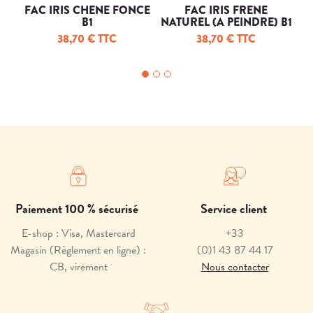
FAC IRIS CHENE FONCE
FAC IRIS FRENE
In
B1
NATUREL (A PEINDRE) B1
38,70 € TTC
38,70 € TTC
Paiement 100 % sécurisé
Service client
E-shop : Visa, Mastercard
+33
Magasin (Règlement en ligne) :
(0)1 43 87 44 17
CB, virement
Nous contacter