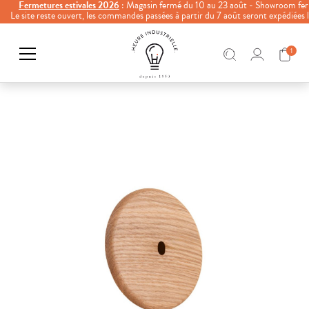
Fermetures estivales 2026
: Magasin fermé du 10 au 23 août - Showroom fer
Le site reste ouvert, les commandes passées à partir du 7 août seront expédiées
1