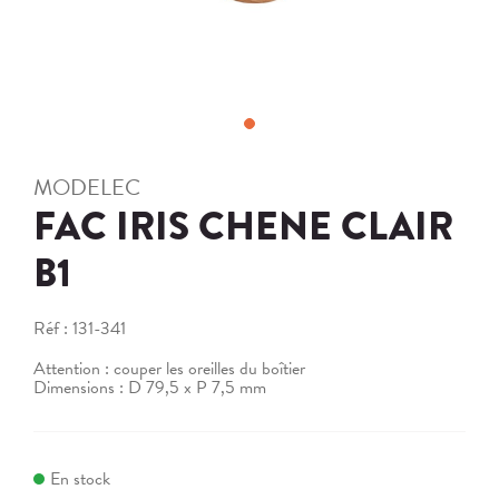
MODELEC
FAC IRIS CHENE CLAIR
B1
Réf :
131-341
Attention : couper les oreilles du boîtier
Dimensions : D 79,5 x P 7,5 mm
En stock