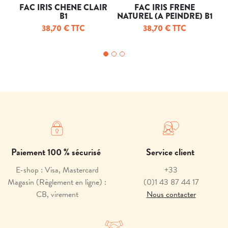
FAC IRIS CHENE CLAIR
FAC IRIS FRENE
In
B1
NATUREL (A PEINDRE) B1
38,70 € TTC
38,70 € TTC
Paiement 100 % sécurisé
Service client
E-shop : Visa, Mastercard
+33
Magasin (Règlement en ligne) :
(0)1 43 87 44 17
CB, virement
Nous contacter