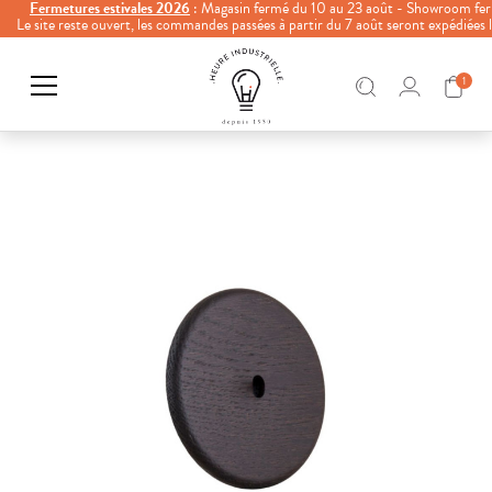
Fermetures estivales 2026
: Magasin fermé du 10 au 23 août - Showroom fer
Le site reste ouvert, les commandes passées à partir du 7 août seront expédiées
1