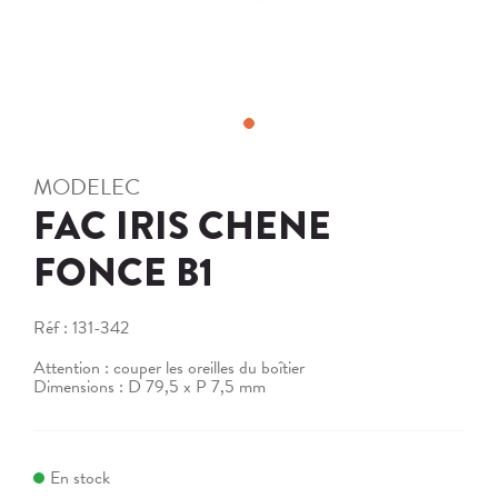
MODELEC
FAC IRIS CHENE
FONCE B1
Réf :
131-342
Attention : couper les oreilles du boîtier
Dimensions : D 79,5 x P 7,5 mm
En stock