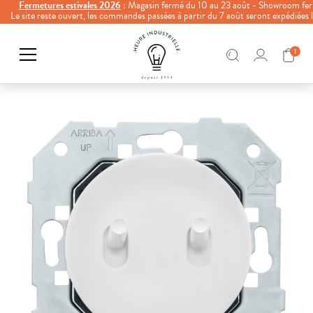
Fermetures estivales 2026
: Magasin fermé du 10 au 23 août - Showroom fer
Le site reste ouvert, les commandes passées à partir du 7 août seront expédiées
1