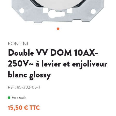
FONTINI
Double VV DOM 10AX-
250V~ à levier et enjoliveur
blanc glossy
Réf :
85-302-05-1
En stock
15,50 € TTC