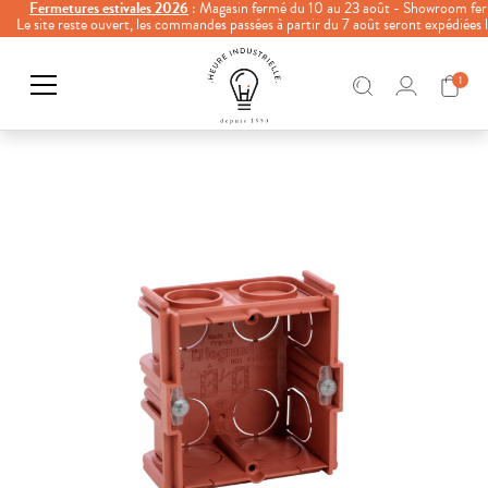
Fermetures estivales 2026
: Magasin fermé du 10 au 23 août - Showroom fer
Le site reste ouvert, les commandes passées à partir du 7 août seront expédiées
1