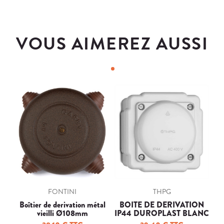
VOUS AIMEREZ AUSSI
FONTINI
THPG
Boîtier de derivation métal
BOITE DE DERIVATION
vieilli Ø108mm
IP44 DUROPLAST BLANC
CARREE