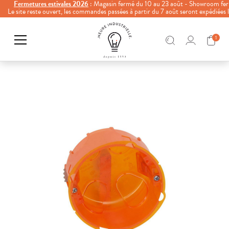
Fermetures estivales 2026
: Magasin fermé du 10 au 23 août - Showroom fer
Le site reste ouvert, les commandes passées à partir du 7 août seront expédiées
1