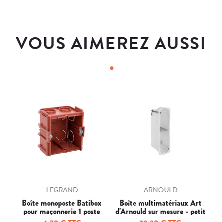
VOUS AIMEREZ AUSSI
LEGRAND
ARNOULD
Boîte monoposte Batibox
Boîte multimatériaux Art
B
pour maçonnerie 1 poste
d'Arnould sur mesure - petit
carrée associable
rect. double