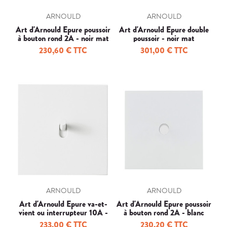
ARNOULD
ARNOULD
Art d'Arnould Epure poussoir
Art d'Arnould Epure double
à bouton rond 2A - noir mat
poussoir - noir mat
230,60 € TTC
301,00 € TTC
ARNOULD
ARNOULD
Art d'Arnould Epure va-et-
Art d'Arnould Epure poussoir
vient ou interrupteur 10A -
à bouton rond 2A - blanc
blanc satin
satin
233,00 € TTC
230,20 € TTC