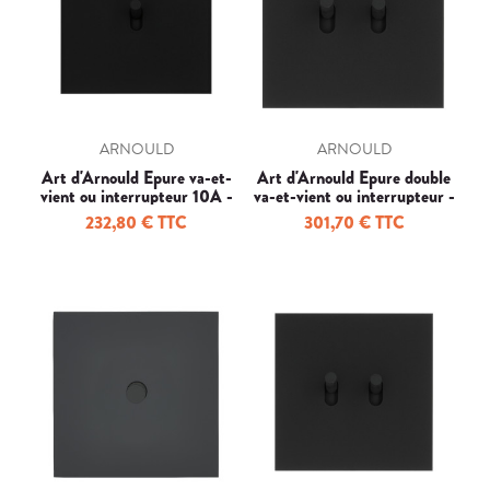
ARNOULD
ARNOULD
Art d'Arnould Epure va-et-
Art d'Arnould Epure double
vient ou interrupteur 10A -
va-et-vient ou interrupteur -
noir mat
noir mat
232,80 € TTC
301,70 € TTC