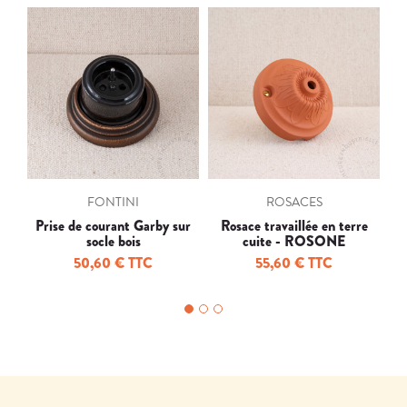
FONTINI
ROSACES
Prise de courant Garby sur
Rosace travaillée en terre
Pr
socle bois
cuite - ROSONE
LAVORATO COTTO D.90
50,60 € TTC
55,60 € TTC
MM