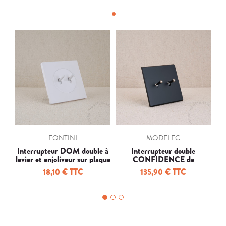
FONTINI
MODELEC
Interrupteur DOM double à
Interrupteur double
levier et enjoliveur sur plaque
CONFIDENCE de
P
simple
MODELEC
18,10 € TTC
135,90 € TTC