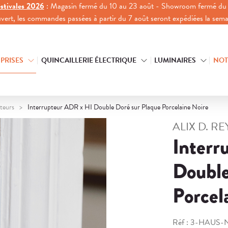
stivales 2026
: Magasin fermé du 10 au 23 août - Showroom fermé du 
ouvert, les commandes passées à partir du 7 août seront expédiées la sem
 PRISES
QUINCAILLERIE ÉLECTRIQUE
LUMINAIRES
NOT
teurs
Interrupteur ADR x HI Double Doré sur Plaque Porcelaine Noire
ALIX D. R
Interr
Double
Porcel
Réf :
3-HAUS-