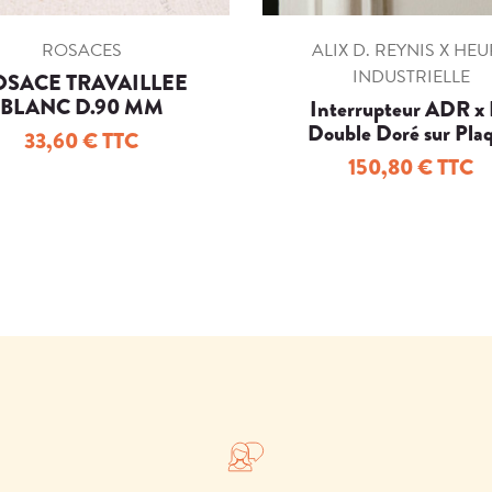
ROSACES
ALIX D. REYNIS X HE
INDUSTRIELLE
OSACE TRAVAILLEE
BLANC D.90 MM
Interrupteur ADR x
Double Doré sur Pla
33,60 € TTC
Porcelaine Blanch
150,80 € TTC