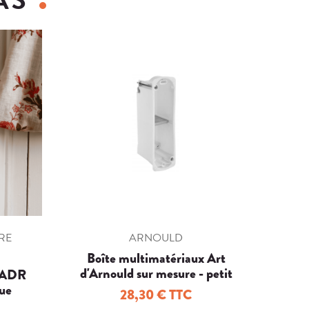
URE
ARNOULD
Boîte multimatériaux Art
d'Arnould sur mesure - petit
T ADR
rect. double
que
28,30 € TTC