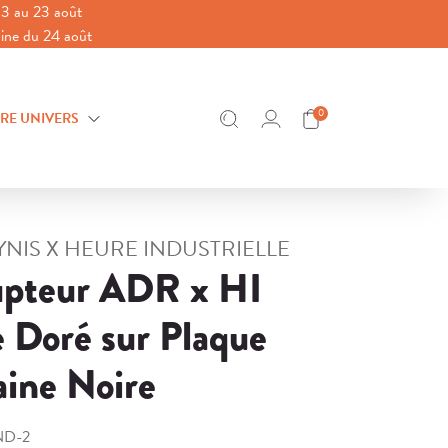
3 au 23 août
aine du 24 août
0
RE UNIVERS
EYNIS X HEURE INDUSTRIELLE
upteur ADR x HI
 Doré sur Plaque
aine Noire
ND-2