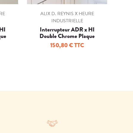
URE
ALIX D. REYNIS X HEURE
INDUSTRIELLE
 HI
Interrupteur ADR x HI
que
Double Chrome Plaque
e
Porcelaine Noire
150,80 € TTC