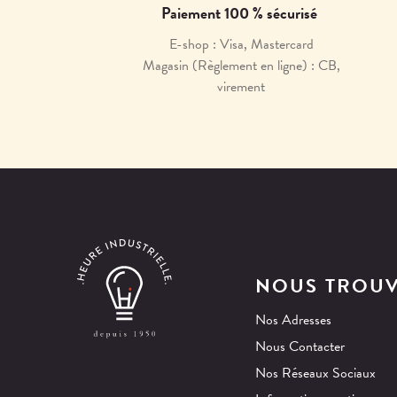
Paiement 100 % sécurisé
E-shop : Visa, Mastercard
Magasin (Règlement en ligne) : CB,
virement
NOUS TROU
Nos Adresses
Nous Contacter
Nos Réseaux Sociaux