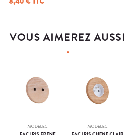
8,40 € TTC
VOUS AIMEREZ AUSSI
MODELEC
MODELEC
FAC IRIS FRENE
FAC IRIS CHENE CLAIR
F