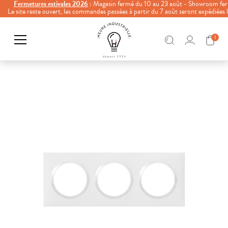
Fermetures estivales 2026
: Magasin fermé du 10 au 23 août - Showroom fer
Le site reste ouvert, les commandes passées à partir du 7 août seront expédiées
1