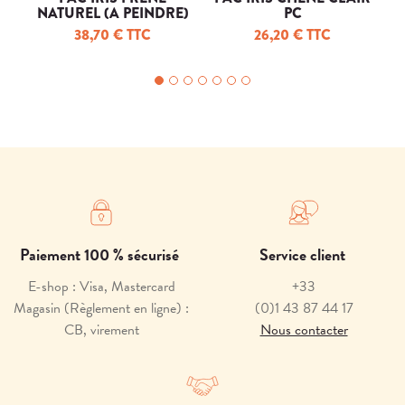
NATUREL (A PEINDRE)
PC
B2
38,70 € TTC
26,20 € TTC
Paiement 100 % sécurisé
Service client
E-shop : Visa, Mastercard
+33
Magasin (Règlement en ligne) :
(0)1 43 87 44 17
CB, virement
Nous contacter