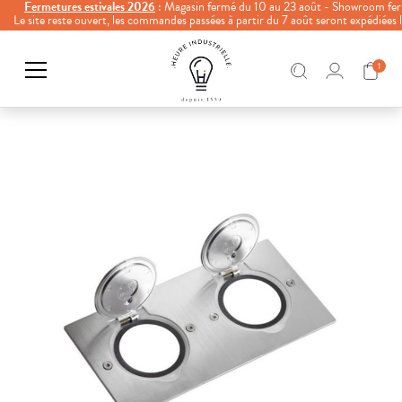
Fermetures estivales 2026
: Magasin fermé du 10 au 23 août - Showroom fer
Le site reste ouvert, les commandes passées à partir du 7 août seront expédiées
1