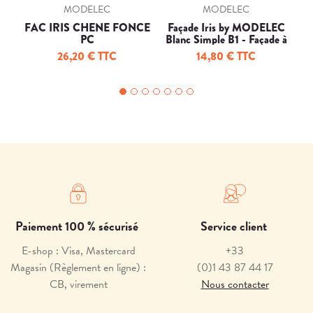
MODELEC
MODELEC
FAC IRIS CHENE FONCE
Façade Iris by MODELEC
F
PC
Blanc Simple B1 - Façade à
clip.
26,20 € TTC
14,80 € TTC
Paiement 100 % sécurisé
Service client
E-shop : Visa, Mastercard
+33
Magasin (Règlement en ligne) :
(0)1 43 87 44 17
CB, virement
Nous contacter