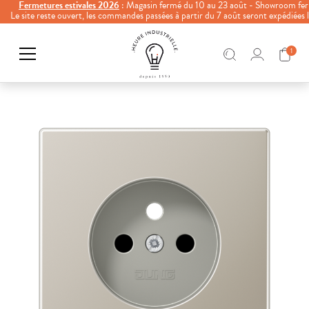
Fermetures estivales 2026
: Magasin fermé du 10 au 23 août - Showroom fer
Le site reste ouvert, les commandes passées à partir du 7 août seront expédiées
1