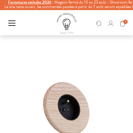
Fermetures estivales 2026
: Magasin fermé du 10 au 23 août - Showroom fer
Le site reste ouvert, les commandes passées à partir du 7 août seront expédiées
1