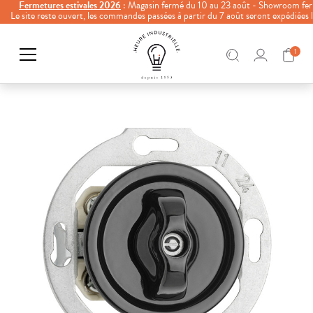
Fermetures estivales 2026
: Magasin fermé du 10 au 23 août - Showroom fer
Le site reste ouvert, les commandes passées à partir du 7 août seront expédiées
1