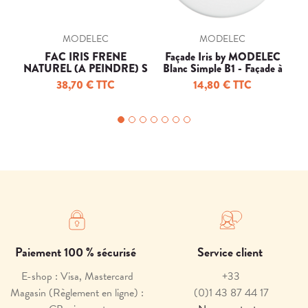
MODELEC
MODELEC
FAC IRIS FRENE
Façade Iris by MODELEC
NATUREL (A PEINDRE) S
Blanc Simple B1 - Façade à
N
U1
clip.
38,70 € TTC
14,80 € TTC
Paiement 100 % sécurisé
Service client
E-shop : Visa, Mastercard
+33
Magasin (Règlement en ligne) :
(0)1 43 87 44 17