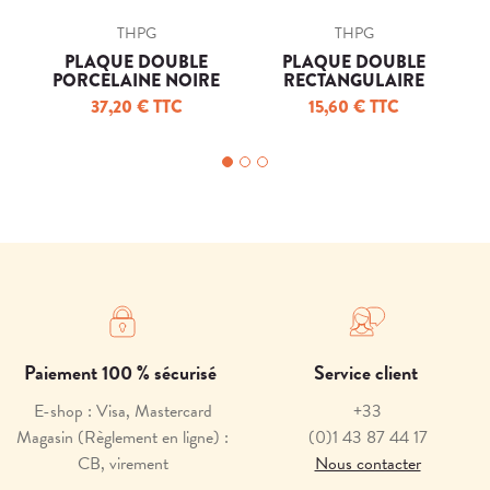
THPG
THPG
PLAQUE DOUBLE
PLAQUE DOUBLE
PORCELAINE NOIRE
RECTANGULAIRE
(POUR ALLUM ET PCT)
DUROPLAST BLANC
37,20 € TTC
15,60 € TTC
Paiement 100 % sécurisé
Service client
E-shop : Visa, Mastercard
+33
Magasin (Règlement en ligne) :
(0)1 43 87 44 17
CB, virement
Nous contacter