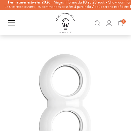
Fermetures estivales 2026
: Magasin fermé du 10 au 23 août - Showroom fer
Le site reste ouvert, les commandes passées à partir du 7 août seront expédiées
1