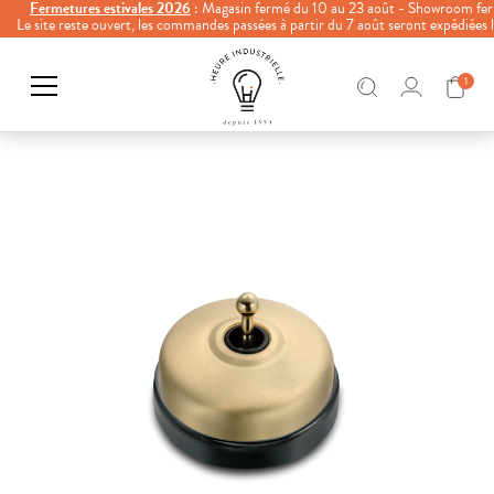
Fermetures estivales 2026
: Magasin fermé du 10 au 23 août - Showroom fer
Le site reste ouvert, les commandes passées à partir du 7 août seront expédiées
1