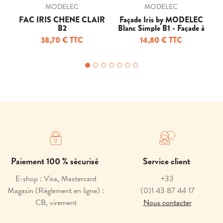
MODELEC
MODELEC
FAC IRIS CHENE CLAIR
Façade Iris by MODELEC
B2
Blanc Simple B1 - Façade à
N
clip.
38,70 € TTC
14,80 € TTC
Paiement 100 % sécurisé
Service client
E-shop : Visa, Mastercard
+33
Magasin (Règlement en ligne) :
(0)1 43 87 44 17
CB, virement
Nous contacter