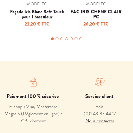
MODELEC
MODELEC
Façade Iris Blanc Soft Touch
FAC IRIS CHENE CLAIR
pour 1 basculeur
PC
N
22,20 € TTC
26,20 € TTC
Paiement 100 % sécurisé
Service client
E-shop : Visa, Mastercard
+33
Magasin (Règlement en ligne) :
(0)1 43 87 44 17
CB, virement
Nous contacter