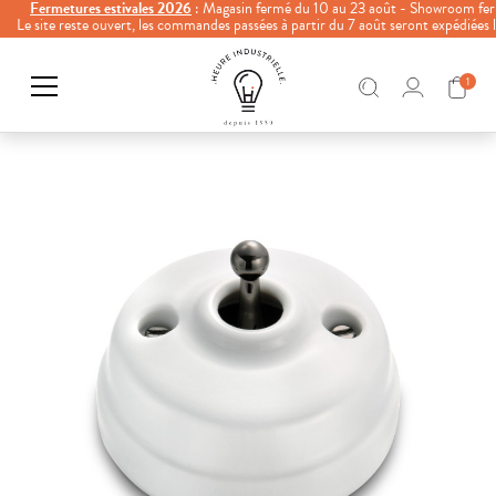
Fermetures estivales 2026
: Magasin fermé du 10 au 23 août - Showroom fer
Le site reste ouvert, les commandes passées à partir du 7 août seront expédiées
1