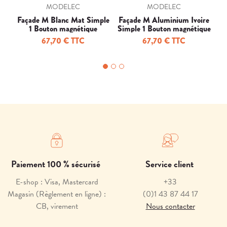
MODELEC
MODELEC
Façade M Blanc Mat Simple
Façade M Aluminium Ivoire
I
1 Bouton magnétique
Simple 1 Bouton magnétique
67,70 € TTC
67,70 € TTC
Paiement 100 % sécurisé
Service client
E-shop : Visa, Mastercard
+33
Magasin (Règlement en ligne) :
(0)1 43 87 44 17
CB, virement
Nous contacter