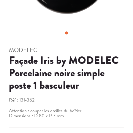
MODELEC
Façade Iris by MODELEC
Porcelaine noire simple
poste 1 basculeur
Réf :
131-362
Attention : couper les oreilles du boîtier
Dimensions : D 80 x P 7 mm