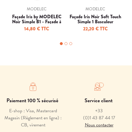
MODELEC
MODELEC
Façade Iris by MODELEC
Façade Iris Noir Soft Touch
In
Noir Simple B1 - Façade à
Simple 1 Basculeur
clip.
14,80 € TTC
22,20 € TTC
Paiement 100 % sécurisé
Service client
E-shop : Visa, Mastercard
+33
Magasin (Règlement en ligne) :
(0)1 43 87 44 17
CB, virement
Nous contacter