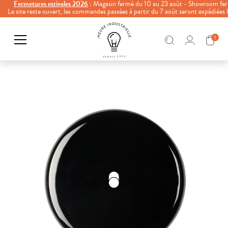
Fermetures estivales 2026
: Magasin fermé du 10 au 23 août - Showroom fer
Le site reste ouvert, les commandes passées à partir du 7 août seront expédiées
1