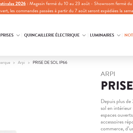
stivales 2026
: Magasin fermé du 10 au 23 août - Showroom fermé du 
ouvert, les commandes passées à partir du 7 août seront expédiées la sem
 PRISES
QUINCAILLERIE ÉLECTRIQUE
LUMINAIRES
NOT
marque
Arpi
PRISE DE SOL IP66
ARPI
PRISE
Depuis plus de 
sol en intérieur
espaces ouverts
accessoires rép
commerce, d’une