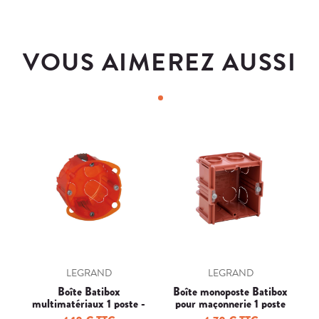
VOUS AIMEREZ AUSSI
LEGRAND
LEGRAND
Boîte Batibox
Boîte monoposte Batibox
multimatériaux 1 poste -
pour maçonnerie 1 poste
p
profondeur 50mm
carrée associable