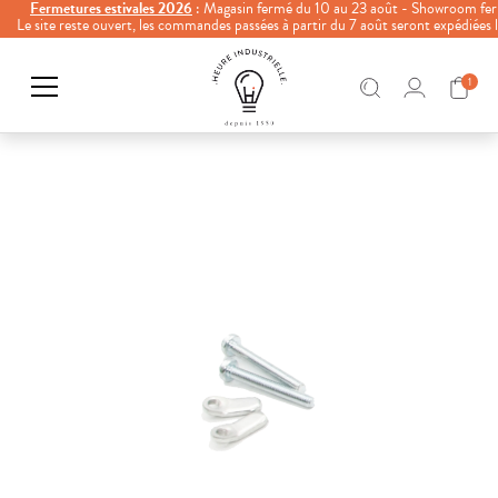
Fermetures estivales 2026
: Magasin fermé du 10 au 23 août - Showroom fer
Le site reste ouvert, les commandes passées à partir du 7 août seront expédiées
1