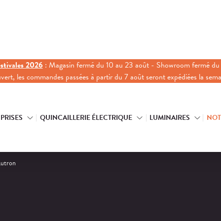
stivales 2026
: Magasin fermé du 10 au 23 août - Showroom fermé du 
ouvert, les commandes passées à partir du 7 août seront expédiées la sem
 PRISES
QUINCAILLERIE ÉLECTRIQUE
LUMINAIRES
NOT
Lutron