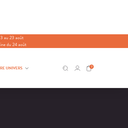
3 au 23 août
aine du 24 août
0
RE UNIVERS