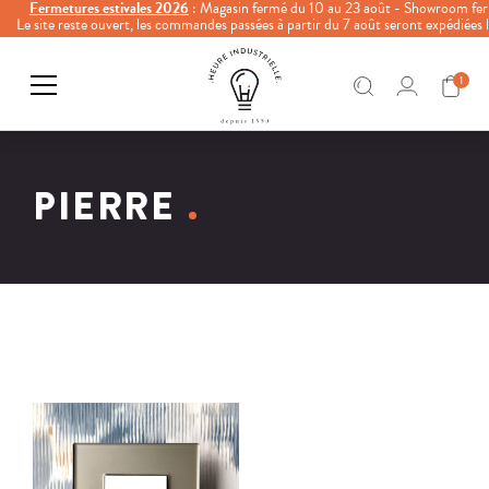
Fermetures estivales 2026
: Magasin fermé du 10 au 23 août - Showroom fer
Le site reste ouvert, les commandes passées à partir du 7 août seront expédiées
1
PIERRE