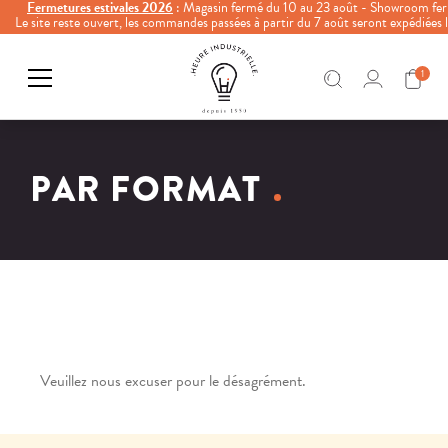
Fermetures estivales 2026
: Magasin fermé du 10 au 23 août - Showroom fer
Le site reste ouvert, les commandes passées à partir du 7 août seront expédiées
1
PAR FORMAT
Veuillez nous excuser pour le désagrément.