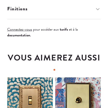
Finitions
Connectez-vous
pour accéder aux
tarifs
et à la
documentation
.
VOUS AIMEREZ AUSSI