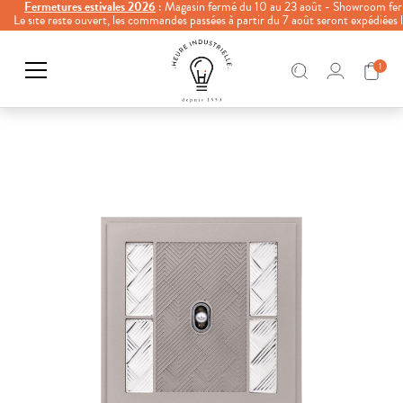
Fermetures estivales 2026
: Magasin fermé du 10 au 23 août - Showroom fer
Le site reste ouvert, les commandes passées à partir du 7 août seront expédiées
1