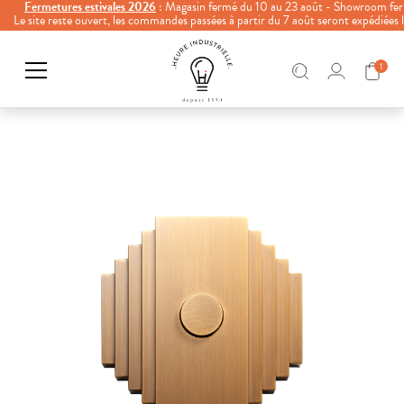
Fermetures estivales 2026
: Magasin fermé du 10 au 23 août - Showroom fer
Le site reste ouvert, les commandes passées à partir du 7 août seront expédiées
1