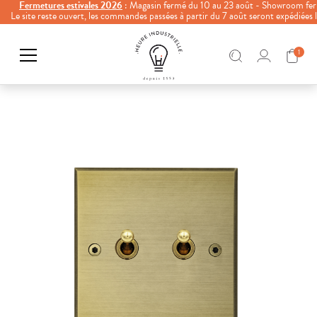
Fermetures estivales 2026
: Magasin fermé du 10 au 23 août - Showroom fer
Le site reste ouvert, les commandes passées à partir du 7 août seront expédiées
1