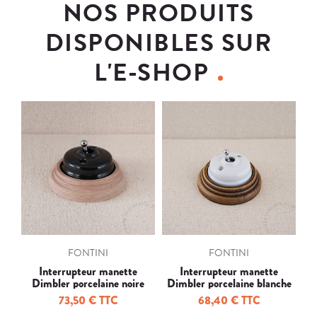
NOS PRODUITS
DISPONIBLES SUR
L'E-SHOP
FONTINI
FONTINI
Interrupteur manette
Interrupteur manette
In
Dimbler porcelaine noire
Dimbler porcelaine blanche
m
socle bois
socle bois
73,50 € TTC
68,40 € TTC