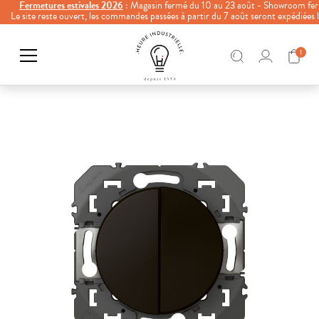
Fermetures estivales 2026
: Magasin fermé du 10 au 23 août - Showroom fer
Le site reste ouvert, les commandes passées à partir du 7 août seront expédiées
1