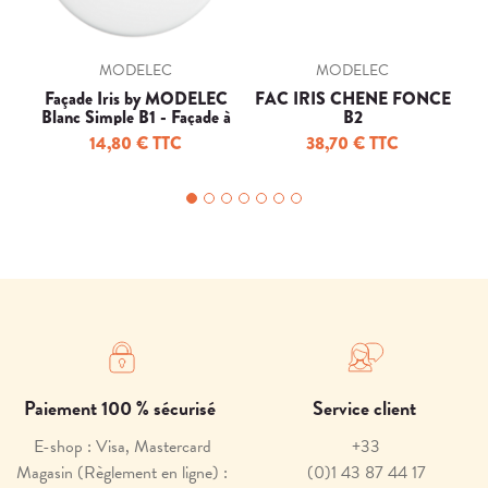
MODELEC
MODELEC
Façade Iris by MODELEC
FAC IRIS CHENE FONCE
F
Blanc Simple B1 - Façade à
B2
clip.
14,80 € TTC
38,70 € TTC
Paiement 100 % sécurisé
Service client
E-shop : Visa, Mastercard
+33
Magasin (Règlement en ligne) :
(0)1 43 87 44 17