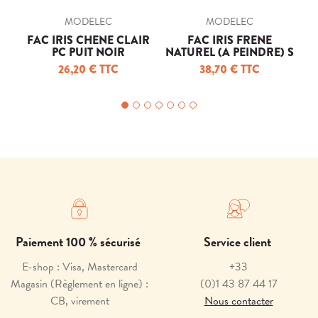
MODELEC
MODELEC
FAC IRIS CHENE CLAIR
FAC IRIS FRENE
F
PC PUIT NOIR
NATUREL (A PEINDRE) S
U1
26,20 € TTC
38,70 € TTC
Paiement 100 % sécurisé
Service client
E-shop : Visa, Mastercard
+33
Magasin (Règlement en ligne) :
(0)1 43 87 44 17
CB, virement
Nous contacter