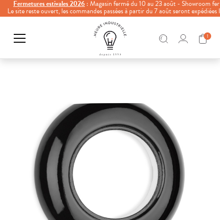
Fermetures estivales 2026
: Magasin fermé du 10 au 23 août - Showroom fer
Le site reste ouvert, les commandes passées à partir du 7 août seront expédiées
1