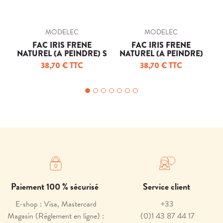
MODELEC
MODELEC
FAC IRIS FRENE
FAC IRIS FRENE
NATUREL (A PEINDRE) S
NATUREL (A PEINDRE)
N
U1
B2
38,70 € TTC
38,70 € TTC
Paiement 100 % sécurisé
Service client
E-shop : Visa, Mastercard
+33
Magasin (Règlement en ligne) :
(0)1 43 87 44 17